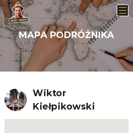
MAPA PODRÓŻNIKA
Anuluj
Usuń
JAK ZNALEŹĆ LINK NA ANDROIDZIE:
Nie, anuluj
Tak, usuń
Wiktor
Kiełpikowski