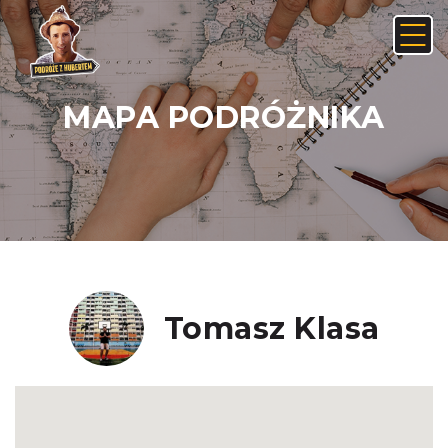
MAPA PODRÓŻNIKA
Anuluj
Usuń
JAK ZNALEŹĆ LINK NA ANDROIDZIE:
Nie, anuluj
Tak, usuń
Tomasz Klasa