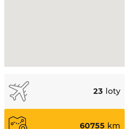
23
loty
60755
km