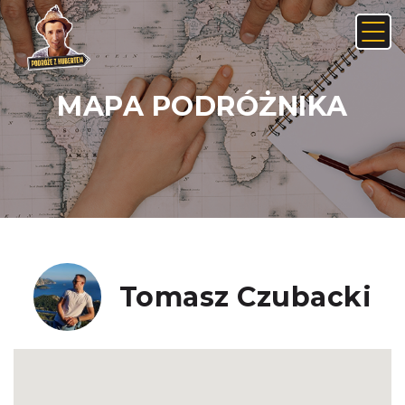
MAPA PODRÓŻNIKA
Anuluj
Usuń
JAK ZNALEŹĆ LINK NA ANDROIDZIE:
Nie, anuluj
Tak, usuń
Tomasz Czubacki