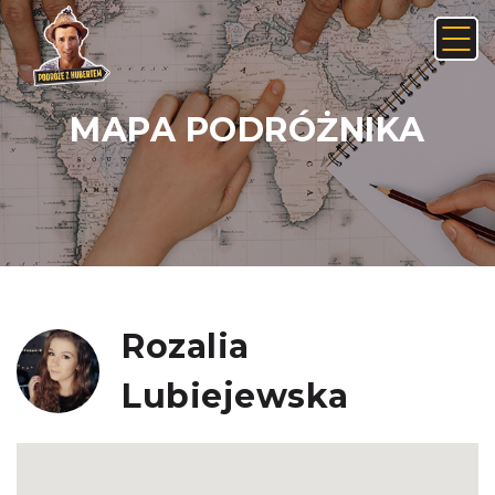
MAPA PODRÓŻNIKA
Anuluj
Usuń
JAK ZNALEŹĆ LINK NA ANDROIDZIE:
Nie, anuluj
Tak, usuń
Rozalia
Lubiejewska