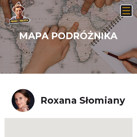
MAPA PODRÓŻNIKA
Anuluj
Usuń
JAK ZNALEŹĆ LINK NA ANDROIDZIE:
Nie, anuluj
Tak, usuń
Roxana Słomiany