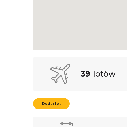
39
lotów
Dodaj lot