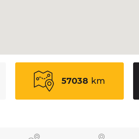
57038
km