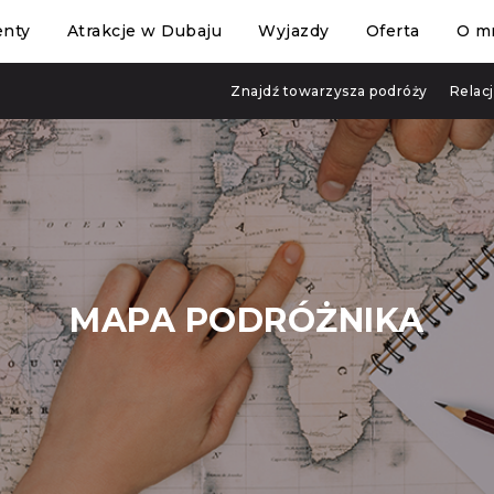
enty
Atrakcje w Dubaju
Wyjazdy
Oferta
O m
Znajdź towarzysza podróży
Relac
MAPA PODRÓŻNIKA
JAK ZNALEŹĆ LINK NA KOMPUTERZE: