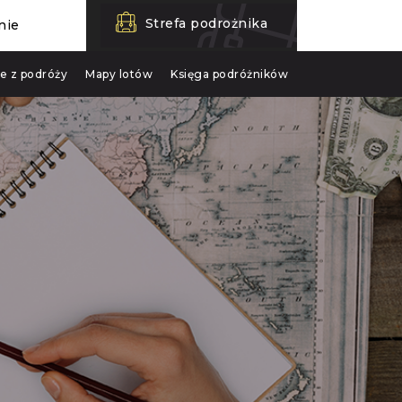
Strefa podrożnika
nie
je z podróży
Mapy lotów
Księga podróżników