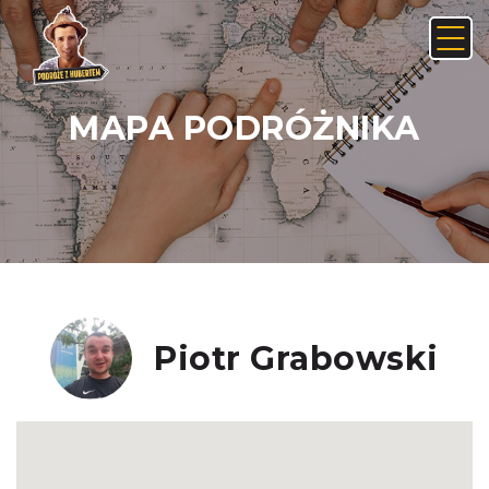
MAPA PODRÓŻNIKA
Anuluj
Usuń
JAK ZNALEŹĆ LINK NA ANDROIDZIE:
Nie, anuluj
Tak, usuń
Piotr Grabowski