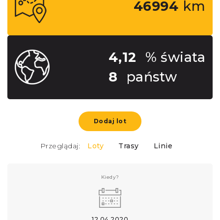
46994
km
4,12
% świata
8
państw
Dodaj lot
Przeglądaj:
Loty
Trasy
Linie
Kiedy?
12.04.2020