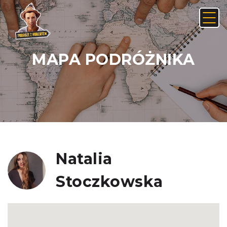
MAPA PODRÓŻNIKA
Anuluj
Usuń
JAK ZNALEŹĆ LINK NA ANDROIDZIE:
Nie, anuluj
Tak, usuń
Natalia
Stoczkowska