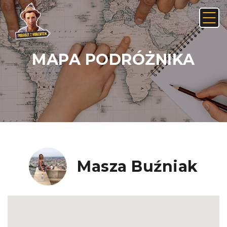
MAPA PODRÓŻNIKA
Anuluj
Usuń
JAK ZNALEŹĆ LINK NA ANDROIDZIE:
Nie, anuluj
Tak, usuń
Masza Buźniak