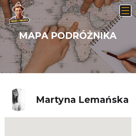
MAPA PODRÓŻNIKA
Anuluj
Usuń
JAK ZNALEŹĆ LINK NA ANDROIDZIE:
Nie, anuluj
Tak, usuń
Martyna Lemańska