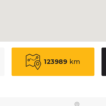
123989
km