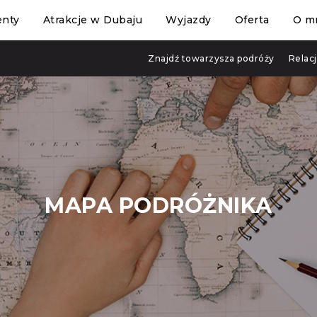
enty
Atrakcje w Dubaju
Wyjazdy
Oferta
O m
Znajdź towarzysza podróży
Relac
MAPA PODRÓŻNIKA
JAK ZNALEŹĆ LINK NA KOMPUTERZE: