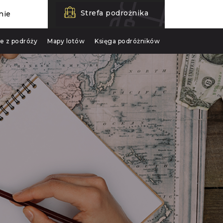
Strefa podrożnika
nie
je z podróży
Mapy lotów
Księga podróżników