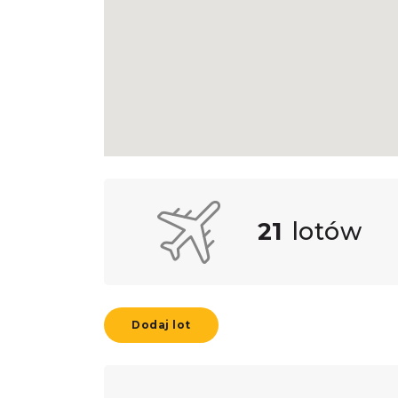
21
lotów
Dodaj lot