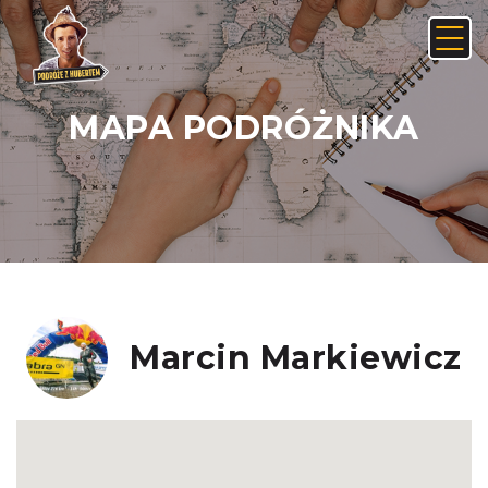
MAPA PODRÓŻNIKA
Anuluj
Usuń
JAK ZNALEŹĆ LINK NA ANDROIDZIE:
Nie, anuluj
Tak, usuń
Marcin Markiewicz