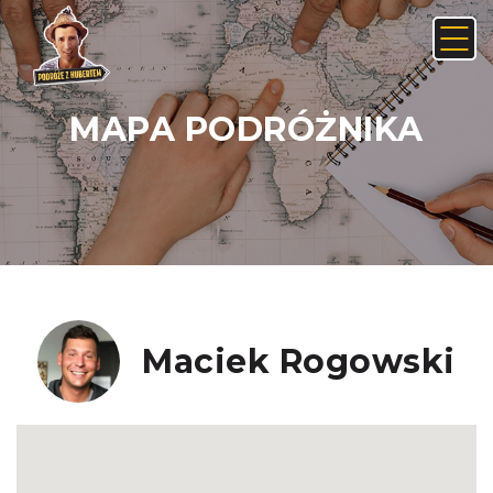
MAPA PODRÓŻNIKA
Anuluj
Usuń
JAK ZNALEŹĆ LINK NA ANDROIDZIE:
Nie, anuluj
Tak, usuń
Maciek Rogowski