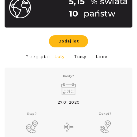
5,15
% świata
10
państw
Dodaj lot
Przeglądaj:
Loty
Trasy
Linie
Kiedy?
27.01.2020
Skąd?
Dokąd?