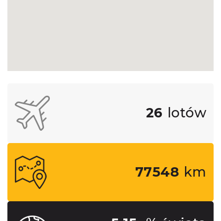
26
lotów
77548
km