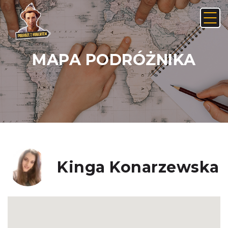
MAPA PODRÓŻNIKA
Anuluj
Usuń
JAK ZNALEŹĆ LINK NA ANDROIDZIE:
Nie, anuluj
Tak, usuń
Kinga Konarzewska