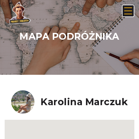
MAPA PODRÓŻNIKA
Anuluj
Usuń
JAK ZNALEŹĆ LINK NA ANDROIDZIE:
Nie, anuluj
Tak, usuń
Karolina Marczuk