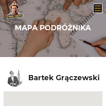
MAPA PODRÓŻNIKA
Anuluj
Usuń
JAK ZNALEŹĆ LINK NA ANDROIDZIE:
Nie, anuluj
Tak, usuń
Bartek Grączewski