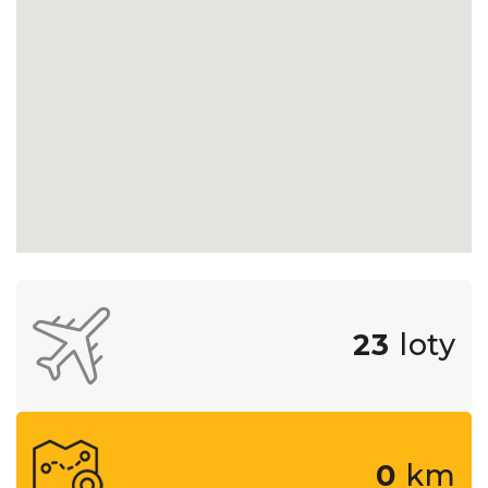
23
loty
0
km