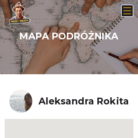
MAPA PODRÓŻNIKA
Anuluj
Usuń
JAK ZNALEŹĆ LINK NA ANDROIDZIE:
Nie, anuluj
Tak, usuń
Aleksandra Rokita