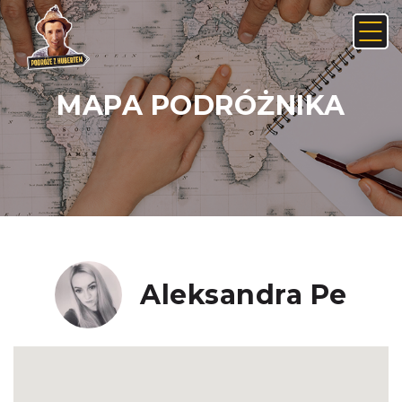
MAPA PODRÓŻNIKA
Anuluj
Usuń
JAK ZNALEŹĆ LINK NA ANDROIDZIE:
Nie, anuluj
Tak, usuń
Aleksandra Pe