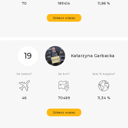
70
189414
11,86 %
Zobacz więcej
19
Katarzyna Garbacka
Ile lotów?
Ile km?
Jaki % krajów?
46
70469
11,34 %
Zobacz więcej