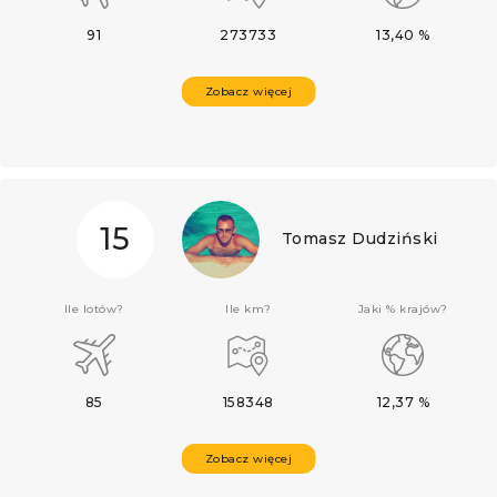
91
273733
13,40 %
Zobacz więcej
15
Tomasz Dudziński
Ile lotów?
Ile km?
Jaki % krajów?
85
158348
12,37 %
Zobacz więcej