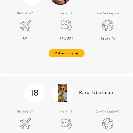
Ile lotów?
Ile km?
Jaki % krajów?
67
143891
12,37 %
Zobacz więcej
18
Karol Uberman
Ile lotów?
Ile km?
Jaki % krajów?