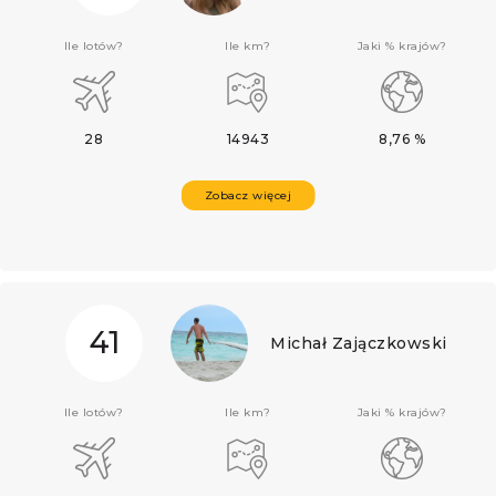
Ile lotów?
Ile km?
Jaki % krajów?
28
14943
8,76 %
Zobacz więcej
41
Michał Zajączkowski
Ile lotów?
Ile km?
Jaki % krajów?