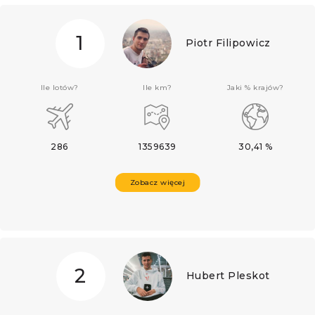
1
Piotr Filipowicz
Ile lotów?
Ile km?
Jaki % krajów?
286
1359639
30,41 %
Zobacz więcej
2
Hubert Pleskot