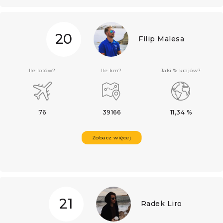
20
Filip Malesa
Ile lotów?
Ile km?
Jaki % krajów?
76
39166
11,34 %
Zobacz więcej
21
Radek Liro