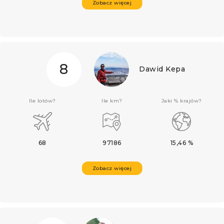
Zobacz więcej
8
Dawid Kepa
Ile lotów?
Ile km?
Jaki % krajów?
68
97186
15,46 %
Zobacz więcej