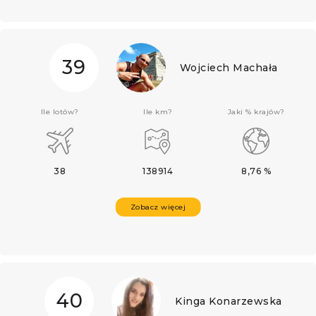
39
Wojciech Machała
Ile lotów?
Ile km?
Jaki % krajów?
38
138914
8,76 %
Zobacz więcej
40
Kinga Konarzewska