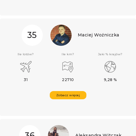
35
Maciej Woźniczka
Ile lotów?
Ile km?
Jaki % krajów?
31
22710
9,28 %
Zobacz więcej
36
Aleksandra Witczak