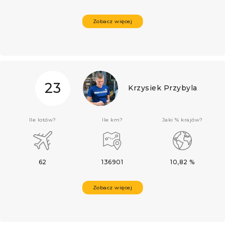
Zobacz więcej
23
Krzysiek Przybyla
Ile lotów?
Ile km?
Jaki % krajów?
62
136901
10,82 %
Zobacz więcej