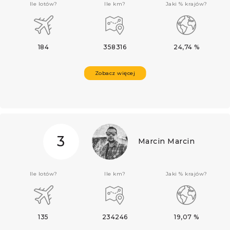
Ile lotów?
Ile km?
Jaki % krajów?
184
358316
24,74 %
Zobacz więcej
3
Marcin Marcin
Ile lotów?
Ile km?
Jaki % krajów?
135
234246
19,07 %