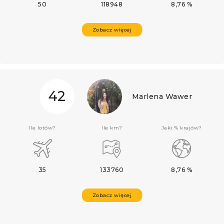
50
118948
8,76 %
Zobacz więcej
42
Marlena Wawer
Ile lotów?
Ile km?
Jaki % krajów?
35
133760
8,76 %
Zobacz więcej