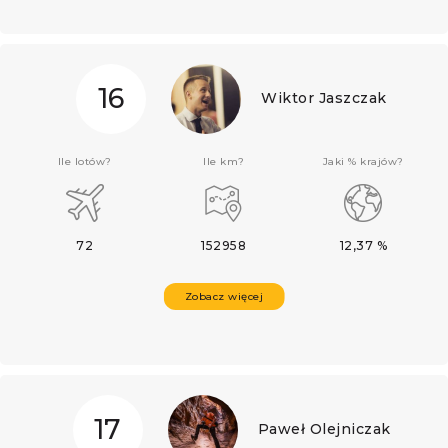
16
Wiktor Jaszczak
Ile lotów?
Ile km?
Jaki % krajów?
72
152958
12,37 %
Zobacz więcej
17
Paweł Olejniczak