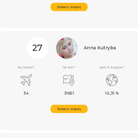
Zobacz więcej
27
Anna Kutryba
Ile lotów?
Ile km?
Jaki % krajów?
34
31651
10,31 %
Zobacz więcej