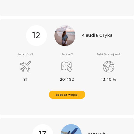
12
Klaudia Gryka
Ile lotów?
Ile km?
Jaki % krajów?
81
201492
13,40 %
Zobacz więcej