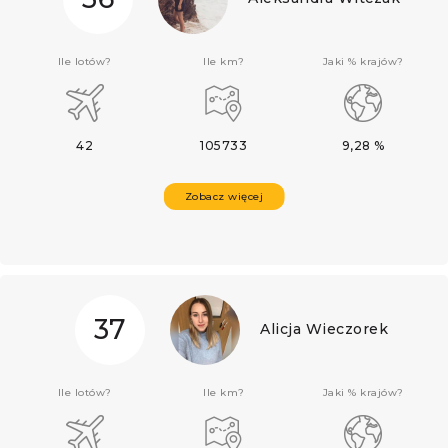
Ile lotów?
Ile km?
Jaki % krajów?
42
105733
9,28 %
Zobacz więcej
37
Alicja Wieczorek
Ile lotów?
Ile km?
Jaki % krajów?