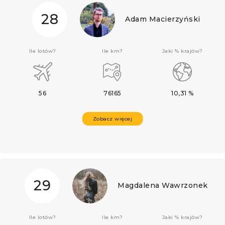
28
Adam Macierzyński
Ile lotów?
Ile km?
Jaki % krajów?
56
76165
10,31 %
Zobacz więcej
29
Magdalena Wawrzonek
Ile lotów?
Ile km?
Jaki % krajów?