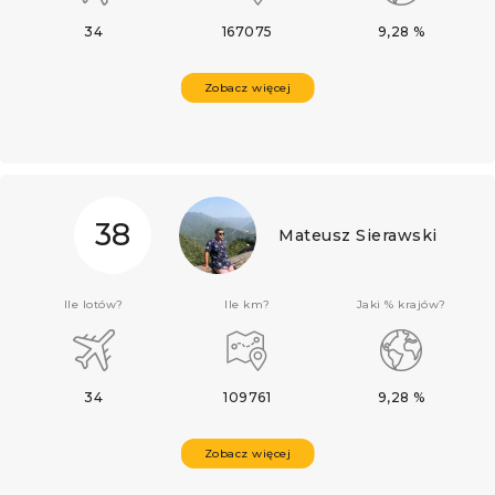
34
167075
9,28 %
Zobacz więcej
38
Mateusz Sierawski
Ile lotów?
Ile km?
Jaki % krajów?
34
109761
9,28 %
Zobacz więcej