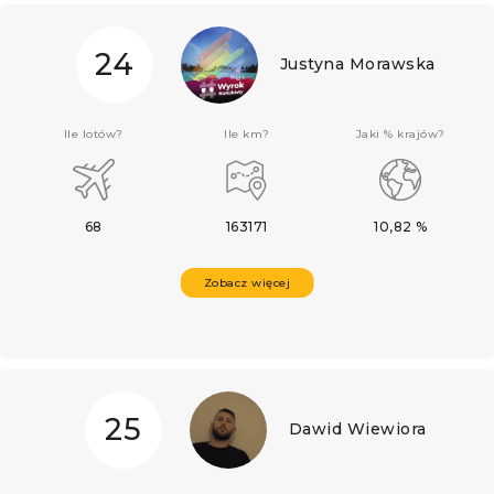
24
Justyna Morawska
Ile lotów?
Ile km?
Jaki % krajów?
68
163171
10,82 %
Zobacz więcej
25
Dawid Wiewiora