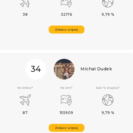
38
52176
9,79 %
Zobacz więcej
34
Michał Dudek
Ile lotów?
Ile km?
Jaki % krajów?
87
155909
9,79 %
Zobacz więcej