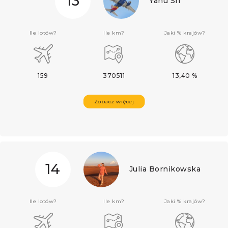
13
Yanu Sh
Ile lotów?
Ile km?
Jaki % krajów?
159
370511
13,40 %
Zobacz więcej
14
Julia Bornikowska
Ile lotów?
Ile km?
Jaki % krajów?