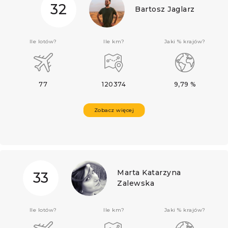
32
Bartosz Jaglarz
Ile lotów?
Ile km?
Jaki % krajów?
77
120374
9,79 %
Zobacz więcej
Marta Katarzyna
33
Zalewska
Ile lotów?
Ile km?
Jaki % krajów?