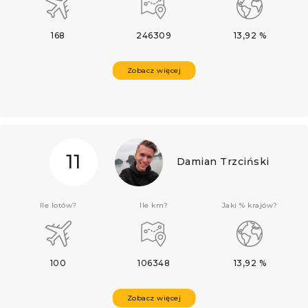
168
246309
13,92 %
Zobacz więcej
11
Damian Trzciński
Ile lotów?
Ile km?
Jaki % krajów?
100
106348
13,92 %
Zobacz więcej