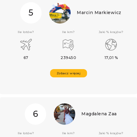
5
Marcin Markiewicz
Ile lotów?
Ile km?
Jaki % krajów?
67
239450
17,01 %
Zobacz więcej
6
Magdalena Zaa
Ile lotów?
Ile km?
Jaki % krajów?