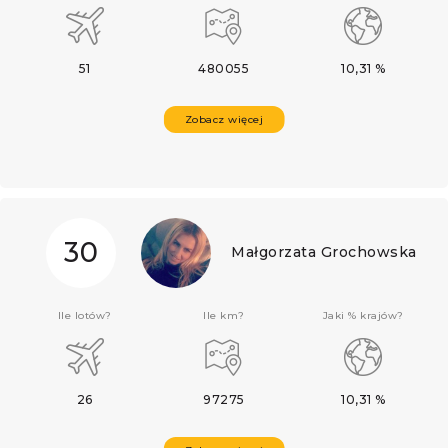
51
480055
10,31 %
Zobacz więcej
30
Małgorzata Grochowska
Ile lotów?
Ile km?
Jaki % krajów?
26
97275
10,31 %