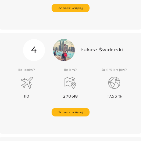
Zobacz więcej
4
Łukasz Świderski
Ile lotów?
Ile km?
Jaki % krajów?
110
270618
17,53 %
Zobacz więcej