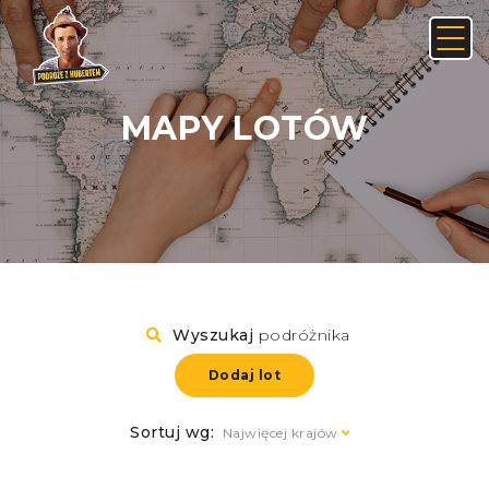
MAPY LOTÓW
Anuluj
Usuń
JAK ZNALEŹĆ LINK NA ANDROIDZIE:
Nie, anuluj
Tak, usuń
Wyszukaj
podróżnika
Dodaj lot
Sortuj wg:
Najwięcej krajów