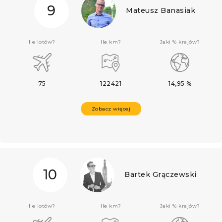
9
Mateusz Banasiak
Ile lotów?
Ile km?
Jaki % krajów?
75
122421
14,95 %
Zobacz więcej
10
Bartek Grączewski
Ile lotów?
Ile km?
Jaki % krajów?