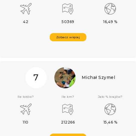
42
50369
16,49 %
Zobacz więcej
7
Michał Szymel
Ile lotów?
Ile km?
Jaki % krajów?
110
212266
15,46 %