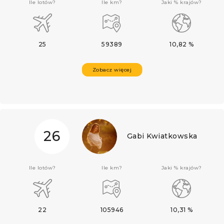
Ile lotów?
Ile km?
Jaki % krajów?
25
59389
10,82 %
Zobacz więcej
26
Gabi Kwiatkowska
Ile lotów?
Ile km?
Jaki % krajów?
22
105946
10,31 %