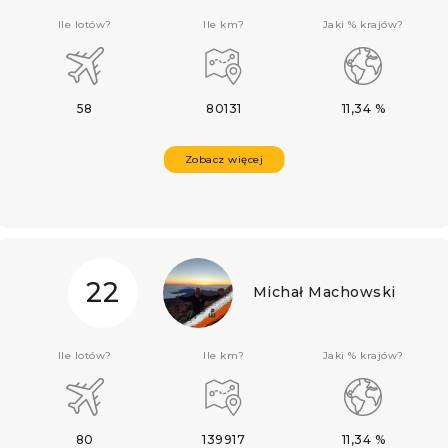
Ile lotów?
Ile km?
Jaki % krajów?
58
80131
11,34 %
Zobacz więcej
22
Michał Machowski
Ile lotów?
Ile km?
Jaki % krajów?
80
139917
11,34 %