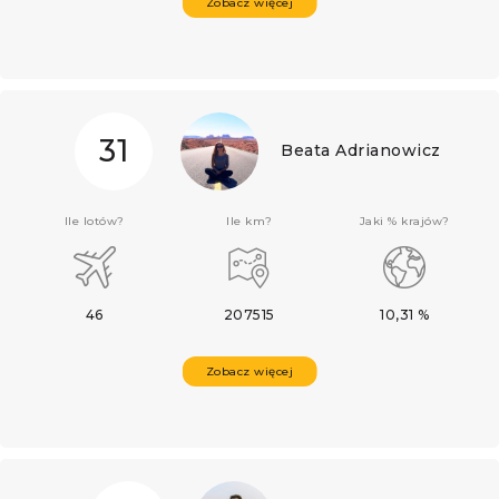
Zobacz więcej
31
Beata Adrianowicz
Ile lotów?
Ile km?
Jaki % krajów?
46
207515
10,31 %
Zobacz więcej